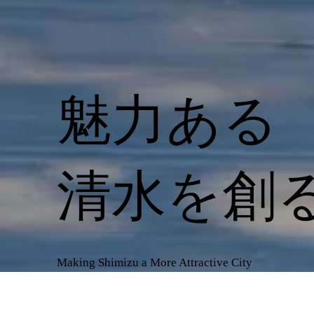
魅力ある
清水を​創
Making Shimizu a More Attractive City