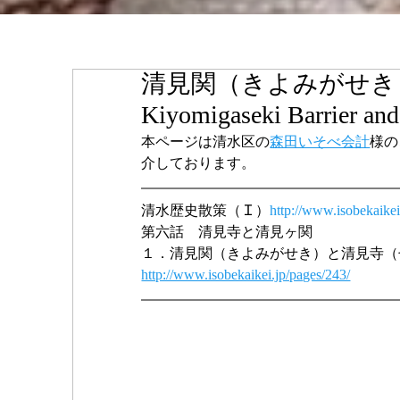
清見関（きよみがせき
Kiyomigaseki Barrier and
本ページは清水区の
森田いそべ会計
様の
介しております。
清水歴史散策（Ｉ）
http://www.isobekaikei
第六話　清見寺と清見ヶ関
１．清見関（きよみがせき）と清見寺（
http://www.isobekaikei.jp/pages/243/