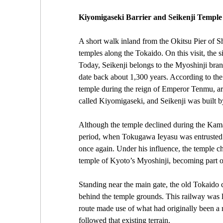
Kiyomigaseki Barrier and Seikenji Temple
A short walk inland from the Okitsu Pier of S
temples along the Tokaido. On this visit, the 
Today, Seikenji belongs to the Myoshinji branc
date back about 1,300 years. According to the 
temple during the reign of Emperor Tenmu, aro
called Kiyomigaseki, and Seikenji was built by t
Although the temple declined during the Kama
period, when Tokugawa Ieyasu was entrusted to
once again. Under his influence, the temple c
temple of Kyoto’s Myoshinji, becoming part of
Standing near the main gate, the old Tokaido 
behind the temple grounds. This railway was la
route made use of what had originally been a m
followed that existing terrain.