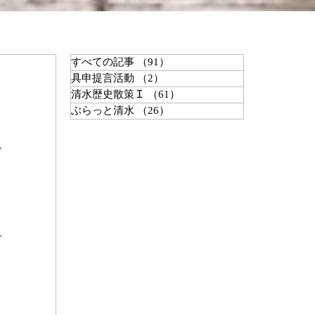
すべての記事
（91）
91件の記事
具申提言活動
（2）
2件の記事
清水歴史散策Ｉ
（61）
61件の記事
ぶらっと清水
（26）
26件の記事