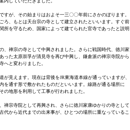
案内していただきました。
ですが、その始まりはおよそ一三〇〇年前にさかのぼります。
代ごろ、もとは天台宗の寺として建立されたといいます。すぐ前
関所を守るため、国家によって建てられた官寺であったと説明
の、禅宗の寺として中興されました。さらに戦国時代、徳川家
あった太原崇孚が清見寺を再び中興し、鎌倉派の禅宗寺院から
寺へと変わりました。
道が見えます。現在は背後をJR東海道本線が通っていますが、
内を通す形で敷かれたものだといいます。線路が通る場所に
その地形を利用して工事が行われました。
、禅宗寺院として再興され、さらに徳川家康ゆかりの寺として
古代から近代までの出来事が、ひとつの場所に重なっているこ