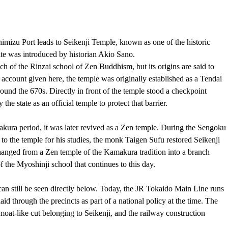
himizu Port leads to Seikenji Temple, known as one of the historic 
site was introduced by historian Akio Sano.
h of the Rinzai school of Zen Buddhism, but its origins are said to 
account given here, the temple was originally established as a Tendai 
und the 670s. Directly in front of the temple stood a checkpoint 
he state as an official temple to protect that barrier.
kura period, it was later revived as a Zen temple. During the Sengoku
 the temple for his studies, the monk Taigen Sufu restored Seikenji 
hanged from a Zen temple of the Kamakura tradition into a branch 
 the Myoshinji school that continues to this day.
can still be seen directly below. Today, the JR Tokaido Main Line runs 
id through the precincts as part of a national policy at the time. The 
oat-like cut belonging to Seikenji, and the railway construction 