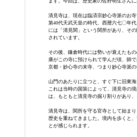
ます。今回は、歴史家の佐野明生さんに
清見寺は、現在は臨済宗妙心寺派のお寺
第40代天武天皇の時代、西暦六七〇年
には「清見関」という関所があり、その
されています。
その後、鎌倉時代には勢いが衰えたもの
康がこの寺に預けられて学んだ頃、師で
京都・妙心寺の末寺、つまり妙心寺派の
山門のあたりに立つと、すぐ下に旧東海
これは当時の国策によって、清見寺の境
は、もともと清見寺の掘り割りがあり、
清見寺は、関所を守る官寺として始まり
歴史を重ねてきました。境内を歩くと、
とが感じられます。