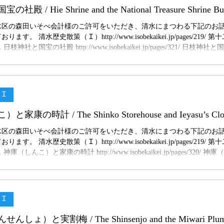
二の丸御殿、仁和寺金堂などにも関わった大工として知られています。 
日枝神社と国宝の社殿 / Hie Shrine and the National Treasure Shrine B
光の取り入れ方にも工夫があります。廊下の漆が鏡のように光を反射し
水区の森田いそべ会計様のご許可をいただき、清水にまつわる下記のお
ように考えられているといいます。電気のない時代に、光をどう生かす
す。 清水歴史散策（Ｉ）http://www.isobekaikei.jp/pages/219/ 
す。..
神社と国宝の社殿 http://www.isobekaikei.jp/pages/321/ 日枝神社
に上ると、国宝に指定された久能山東照宮の社殿が近づいてきます。 途
江戸時代には本地堂と呼ばれていました。そこには、徳川家康公の本地
祀られていたといいます。現在は、大山咋神が久能山全体を守る神とし
その先に見えてくるのが、国宝の御社殿です。門は朱塗りで、彫刻も施さ
策Ｉ
には、植物や動物、花と鳥などを表した彫刻がおよそ百六枚並んでいます
花が咲く場所に鳥が飛ぶ構図で、穏やかで豊かな世界を表していると考
神庫（しんこ）と家康の時計 / The Shinko Storehouse and Ieyasu’s C
の時代が終わり、これから平和な世の中を築こうとした家康公の思いが
められて
水区の森田いそべ会計様のご許可をいただき、清水にまつわる下記のお
す。 清水歴史散策（Ｉ）http://www.isobekaikei.jp/pages/219/ 
（しんこ）と家康の時計 http://www.isobekaikei.jp/pages/320/ 神
時計 久能山東照宮には、徳川家康公の海外交流を伝える貴重な品も残さ
黒い壁の建物は「神庫」と呼ばれ、家康公の宝物を納めていた蔵です。こ
たものの一つが、スペイン国王フェリペ三世から贈られた時計です。 こ
年に家康公の手元に届きました。家康公が亡くなった後、二代将軍によ
策Ｉ
久能山に奉納され、その後およそ二百五十年にわたり神庫の中で保管さ
、古い時計は修理のたびに部品が交換されるため、当初の部品が残りにく
神饌所（しんせんしょ）と実割梅 / The Shinsenjo and the Miwari Plu