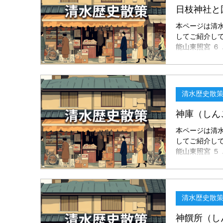
京都の二条城
では、自然の
本ページは清
が室内に入る
してご紹介しておりま
算された建築で
能山東照宮 ６．日枝
殿 石段をさら
日枝神社は、
た薬師如来が
ています。 
清水歴史散
す。袖壁の下
うち多くは、
います。戦い
た意匠にも込
本ページは清
してご紹介しておりま
能山東照宮 ５．神庫
こ）と家康の
す。 境内の
保管されてい
は、慶長十六
清水歴史散
な遺品として
した。 通常