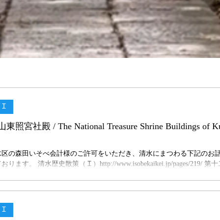
策Ｉ
easure Shrine Buildings of Kunozan
水区の森田いそべ会計様のご許可をいただき、清水にまつわる下記のお
す。 清水歴史散策（Ｉ）http://www.isobekaikei.jp/pages/219/ 
・久能山東照宮社殿 http://www.isobekaikei.jp/pages/322/ 国宝・
の音が響く中、門の内側へ進むと、久能山東照宮の中心となる社殿に入り
、神様がお住まいになる場所とされ、中央に徳川家康公、右に豊臣秀吉
祀られています。 社殿には黒、金、茶などの色が用いられ、五色を基本
策Ｉ
施されています。建物を手がけたのは、中井大和守正清です。法隆寺の