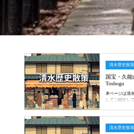
清水歴史散
国宝・久能山東照宮社殿 / The National Tr
Toshogu
本ページは清
してご紹介しておりま
能山東照宮 ７．国宝
宮社殿 太鼓
にある本殿は
織田信長公が
清水歴史散
彩色の装飾が