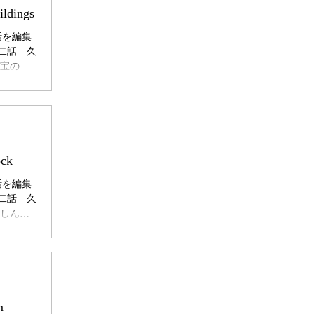
この建物
uildings
、その光
話を編集
かまで計
第十二話 久
と国宝の社
中にある
仏とされ
て祀られ
れていま
。 その
えられて
lock
、こうし
話を編集
第十二話 久
庫（しん
れていま
こに長く
の時計
って大切
れていま
いといわ
m