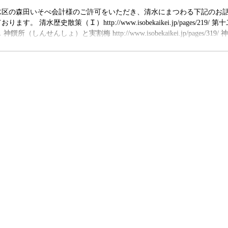
し、この時計は長く使われずに保管されていたため、部品の多くが当時
水区の森田いそべ会計様のご許可をいただき、清水にまつわる下記のお
れ、世界的に
す。 清水歴史散策（Ｉ）http://www.isobekaikei.jp/pages/219/ 
所（しんせんしょ）と実割梅 http://www.isobekaikei.jp/pages/319/
ょ）と実割梅 境内には、明治を生きた人々の名を伝える場所も残されて
様へのお供えを整える場所で、いわば神様の台所にあたります。祭りの
を用意し、回廊を通って本殿へ運びます。この神饌所も、国の重要文化
。 その前には紅梅と白梅があり、本殿に近い白梅は、徳川家康公がお手
伝えられています。もとは駿府城にあったものを、明治時代に久能山東
たいと願い、徳川慶喜公の許可を得てこの地へ移したといいます。 梅の
した石碑が建てられています。表題の「実割梅の木」を書いたのは山岡
書いたのは