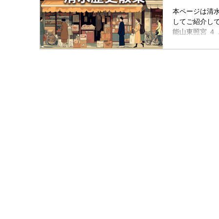
れます。しか
本ページは清
っているとさ
してご紹介しておりま
能山東照宮 ４．神饌
（しんせんし
神饌所は、神
ここで供え物
されています
った梅の木と
司が移し植え
その由来を記
由緒の文章を