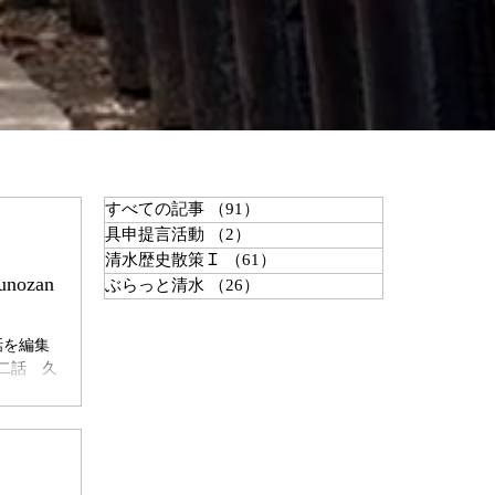
すべての記事
（91）
91件の記事
具申提言活動
（2）
2件の記事
清水歴史散策Ｉ
（61）
61件の記事
ぶらっと清水
（26）
26件の記事
話を編集
第十二話 久
久能山東照
ます。奥
公、左に
にした極
修理や、