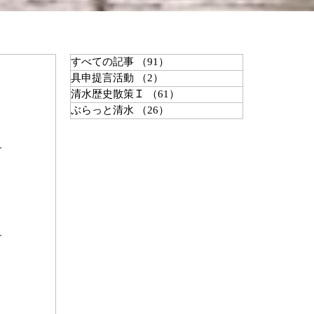
すべての記事
（91）
91件の記事
具申提言活動
（2）
2件の記事
清水歴史散策Ｉ
（61）
61件の記事
ぶらっと清水
（26）
26件の記事