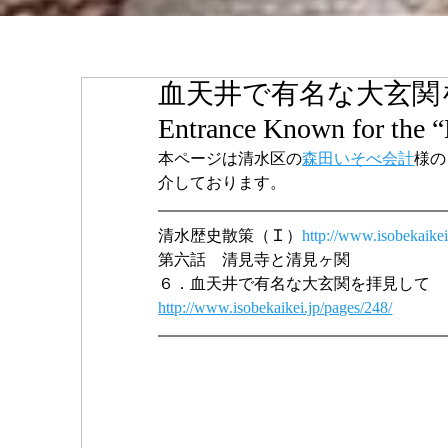
血天井で有名な大玄関を拝見して
Entrance Known for the “
本ページは清水区の
森田いそべ会計
様の
介しております。
清水歴史散策（Ｉ）
http://www.isobekaikei
第六話　清見寺と清見ヶ関
６．血天井で有名な大玄関を拝見して
http://www.isobekaikei.jp/pages/248/