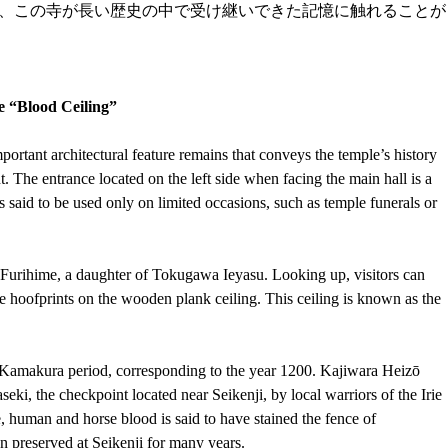
、この寺が長い歴史の中で受け継いできた記憶に触れることが
e “Blood Ceiling”
portant architectural feature remains that conveys the temple’s history 
. The entrance located on the left side when facing the main hall is a 
 is said to be used only on limited occasions, such as temple funerals or 
 Furihime, a daughter of Tokugawa Ieyasu. Looking up, visitors can 
 hoofprints on the wooden plank ceiling. This ceiling is known as the 
the Kamakura period, corresponding to the year 1200. Kajiwara Heizō 
ki, the checkpoint located near Seikenji, by local warriors of the Irie 
me, human and horse blood is said to have stained the fence of 
 preserved at Seikenji for many years.