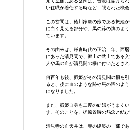
見て左側にある玄関は、普段は開けられ
い住職が着任する時など、限られた機会
この玄関は、徳川家康の娘である振姫が
に白く見える部分や、馬の蹄の跡のよう
ています。
その由来は、鎌倉時代の正治二年、西暦
にあった清見関で、郷土の武士である入
人や馬の血が清見関の柵に付いたとされ
何百年も後、振姫がその清見関の柵を引
ると、後に血のような跡や馬の蹄のよう
になりました。
また、振姫自身も二度の結婚がうまくい
す。そのことを、梶原景時の怨念と結び
清見寺の血天井は、寺の建築の一部であ