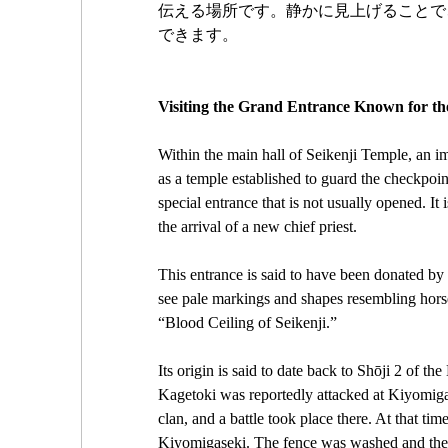
伝える場所です。静かに見上げることで
できます。
Visiting the Grand Entrance Known for th
Within the main hall of Seikenji Temple, an im
as a temple established to guard the checkpoint
special entrance that is not usually opened. It
the arrival of a new chief priest.
This entrance is said to have been donated by
see pale markings and shapes resembling horse
“Blood Ceiling of Seikenji.”
Its origin is said to date back to Shōji 2 of 
Kagetoki was reportedly attacked at Kiyomigase
clan, and a battle took place there. At that ti
Kiyomigaseki. The fence was washed and then