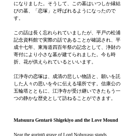
になりました。そうして、この墓はいつしか縁結
びの墓、「恋塚」と呼ばれるようになったので
す。
この話は長く忘れられていましたが、平戸の松浦
記念資料館で実際の話であることが確認され、平
成十七年、東海道四百年祭の記念として、浄財の
寄付により小さな墓が建てられました。今も時
折、花が供えられているといいます。
江浄寺の恋塚は、成清の悲しい物語と、願いを託
した人々の思いを今に伝える場所です。信康公の
五輪塔とともに、江浄寺が受け継いできたもう一
つの静かな歴史として訪ねることができます。
Matsuura Gentarō Shigekiyo and the Love Mound
Near the gorintō grave of Lord Nobuyasu stands 