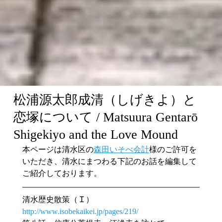
松浦源太郎成清（しげきよ）と
恋塚について / Matsuura Gentarō
Shigekiyo and the Love Mound
本ページは清水区の
森田いそべ会計
様のご許可を
いただき、清水にまつわる下記のお話を編集して
ご紹介しております。
清水歴史散策（Ｉ）
http://www.isobekaikei.jp/pages/219/