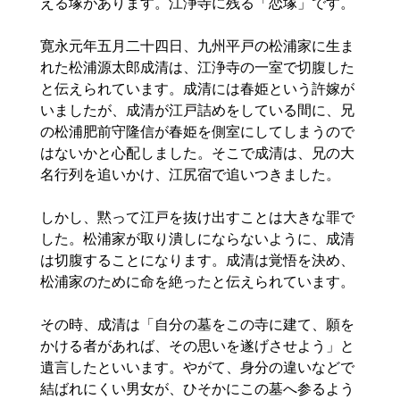
える塚があります。江浄寺に残る「恋塚」です。
寛永元年五月二十四日、九州平戸の松浦家に生ま
れた松浦源太郎成清は、江浄寺の一室で切腹した
と伝えられています。成清には春姫という許嫁が
いましたが、成清が江戸詰めをしている間に、兄
の松浦肥前守隆信が春姫を側室にしてしまうので
はないかと心配しました。そこで成清は、兄の大
名行列を追いかけ、江尻宿で追いつきました。
しかし、黙って江戸を抜け出すことは大きな罪で
した。松浦家が取り潰しにならないように、成清
は切腹することになります。成清は覚悟を決め、
松浦家のために命を絶ったと伝えられています。
その時、成清は「自分の墓をこの寺に建て、願を
かける者があれば、その思いを遂げさせよう」と
遺言したといいます。やがて、身分の違いなどで
結ばれにくい男女が、ひそかにこの墓へ参るよう