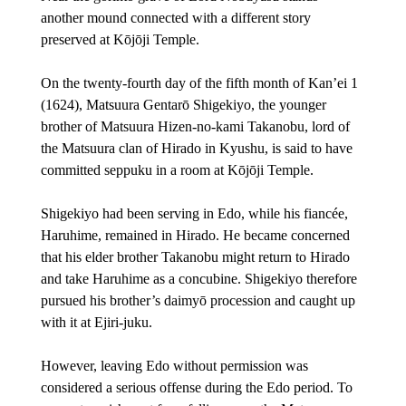
another mound connected with a different story 
preserved at Kōjōji Temple.
On the twenty-fourth day of the fifth month of Kan’ei 1 
(1624), Matsuura Gentarō Shigekiyo, the younger 
brother of Matsuura Hizen-no-kami Takanobu, lord of 
the Matsuura clan of Hirado in Kyushu, is said to have 
committed seppuku in a room at Kōjōji Temple.
Shigekiyo had been serving in Edo, while his fiancée, 
Haruhime, remained in Hirado. He became concerned 
that his elder brother Takanobu might return to Hirado 
and take Haruhime as a concubine. Shigekiyo therefore 
pursued his brother’s daimyō procession and caught up 
with it at Ejiri-juku.
However, leaving Edo without permission was 
considered a serious offense during the Edo period. To 