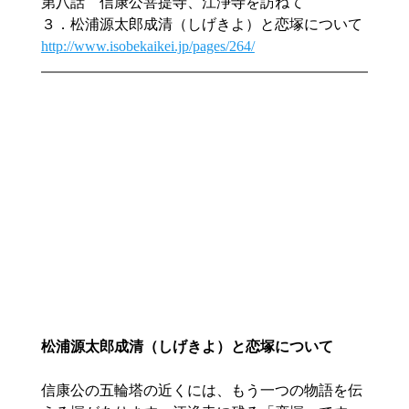
第八話　信康公菩提寺、江浄寺を訪ねて
３．松浦源太郎成清（しげきよ）と恋塚について
http://www.isobekaikei.jp/pages/264/
松浦源太郎成清（しげきよ）と恋塚について
信康公の五輪塔の近くには、もう一つの物語を伝