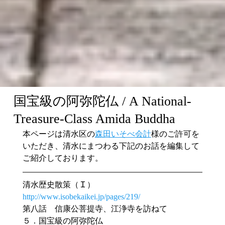
国宝級の阿弥陀仏 / A National-
Treasure-Class Amida Buddha
本ページは清水区の
森田いそべ会計
様のご許可を
いただき、清水にまつわる下記のお話を編集して
ご紹介しております。
清水歴史散策（Ｉ）
http://www.isobekaikei.jp/pages/219/
第八話　信康公菩提寺、江浄寺を訪ねて
５．国宝級の阿弥陀仏