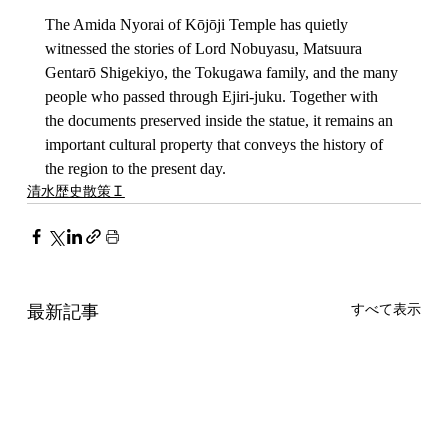
The Amida Nyorai of Kōjōji Temple has quietly 
witnessed the stories of Lord Nobuyasu, Matsuura 
Gentarō Shigekiyo, the Tokugawa family, and the many 
people who passed through Ejiri-juku. Together with 
the documents preserved inside the statue, it remains an 
important cultural property that conveys the history of 
the region to the present day.
清水歴史散策Ｉ
最新記事
すべて表示