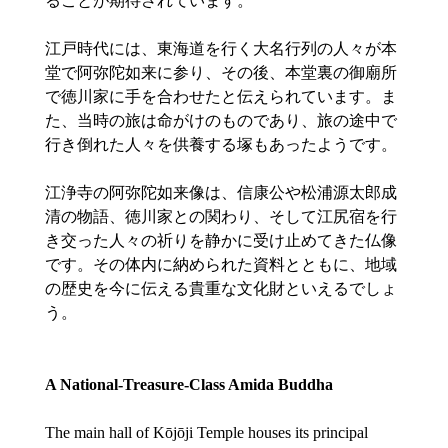
ることが期待されています。
江戸時代には、東海道を行く大名行列の人々が本
堂で阿弥陀如来に参り、その後、本堂裏の御廟所
で徳川家に手を合わせたと伝えられています。ま
た、当時の旅は命がけのものであり、旅の途中で
行き倒れた人々を供養する塚もあったようです。
江浄寺の阿弥陀如来像は、信康公や松浦源太郎成
清の物語、徳川家との関わり、そして江尻宿を行
き交った人々の祈りを静かに受け止めてきた仏像
です。その体内に納められた資料とともに、地域
の歴史を今に伝える貴重な文化財といえるでしょ
う。
A National-Treasure-Class Amida Buddha
The main hall of Kōjōji Temple houses its principal 