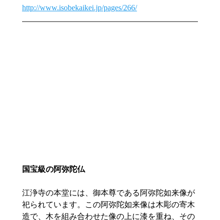
http://www.isobekaikei.jp/pages/266/
国宝級の阿弥陀仏
江浄寺の本堂には、御本尊である阿弥陀如来像が
祀られています。この阿弥陀如来像は木彫の寄木
造で、木を組み合わせた像の上に漆を重ね、その