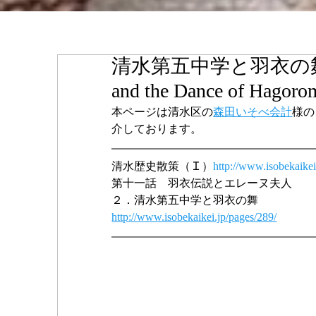
清水第五中学と羽衣の舞 / Shim
and the Dance of Hagoro
本ページは清水区の
森田いそべ会計
様の
介しております。
清水歴史散策（Ｉ）
http://www.isobekaikei
第十一話　羽衣伝説とエレーヌ夫人
２．清水第五中学と羽衣の舞
http://www.isobekaikei.jp/pages/289/