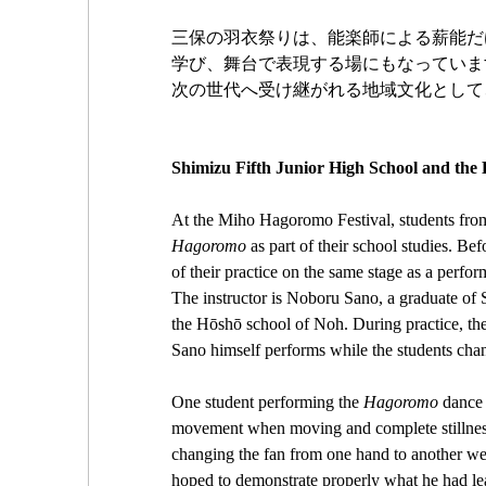
三保の羽衣祭りは、能楽師による薪能だ
学び、舞台で表現する場にもなっていま
次の世代へ受け継がれる地域文化として
Shimizu Fifth Junior High School and th
At the Miho Hagoromo Festival, students from
Hagoromo
 as part of their school studies. B
of their practice on the same stage as a perfo
The instructor is Noboru Sano, a graduate of 
the Hōshō school of Noh. During practice, th
Sano himself performs while the students chan
One student performing the 
Hagoromo
 dance 
movement when moving and complete stillnes
changing the fan from one hand to another were
hoped to demonstrate properly what he had le