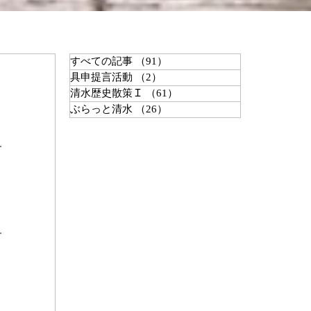
すべての記事
（91）
91件の記事
具申提言活動
（2）
2件の記事
清水歴史散策Ｉ
（61）
61件の記事
ぶらっと清水
（26）
26件の記事