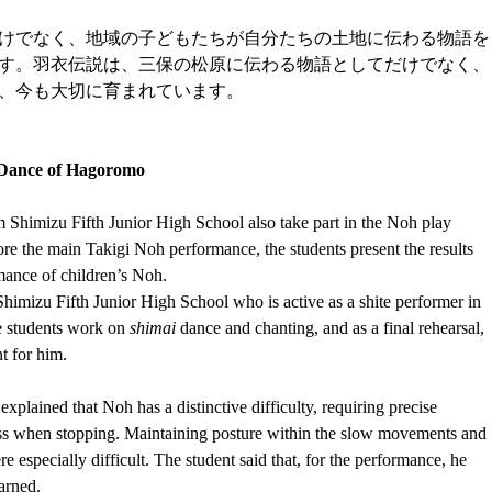
けでなく、地域の子どもたちが自分たちの土地に伝わる物語を
す。羽衣伝説は、三保の松原に伝わる物語としてだけでなく、
、今も大切に育まれています。
e Dance of Hagoromo
 Shimizu Fifth Junior High School also take part in the Noh play 
efore the main Takigi Noh performance, the students present the results 
rmance of children’s Noh.
Shimizu Fifth Junior High School who is active as a shite performer in 
e students work on 
shimai
 dance and chanting, and as a final rehearsal, 
t for him.
explained that Noh has a distinctive difficulty, requiring precise 
s when stopping. Maintaining posture within the slow movements and 
 especially difficult. The student said that, for the performance, he 
arned.