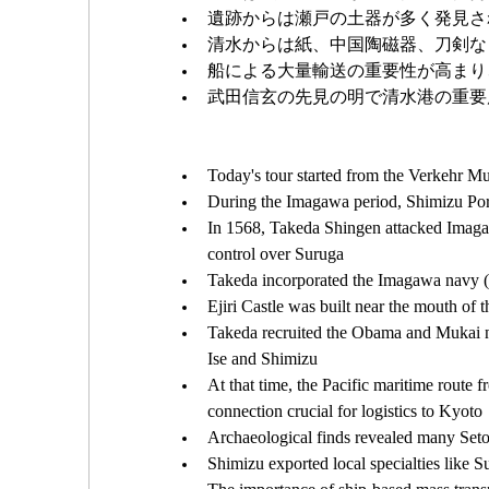
遺跡からは瀬戸の土器が多く発見さ
清水からは紙、中国陶磁器、刀剣な
船による大量輸送の重要性が高まり
武田信玄の先見の明で清水港の重要
Today's tour started from the Verkehr 
During the Imagawa period, Shimizu Por
In 1568, Takeda Shingen attacked Imagaw
control over Suruga
Takeda incorporated the Imagawa navy (
Ejiri Castle was built near the mouth o
Takeda recruited the Obama and Mukai na
Ise and Shimizu
At that time, the Pacific maritime route
connection crucial for logistics to Kyoto
Archaeological finds revealed many Seto 
Shimizu exported local specialties like 