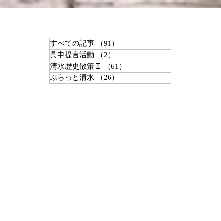
すべての記事
（91）
91件の記事
具申提言活動
（2）
2件の記事
清水歴史散策Ｉ
（61）
61件の記事
ぶらっと清水
（26）
26件の記事