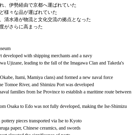
れ、伊勢経由で京都へ運ばれていた
ど様々な品が運ばれていた
、清水港が物流と文化交流の拠点となった
度がさらに高まった
Museum
t developed with shipping merchants and a navy
a Ujizane, leading to the fall of the Imagawa Clan and Takeda's 
Okabe, Itami, Mamiya clans) and formed a new naval force
f the Tomoe River, and Shimizu Port was developed
val families from Ise Province to establish a maritime route between 
 from Osaka to Edo was not fully developed, making the Ise-Shimizu 
pottery pieces transported via Ise to Kyoto
Suruga paper, Chinese ceramics, and swords