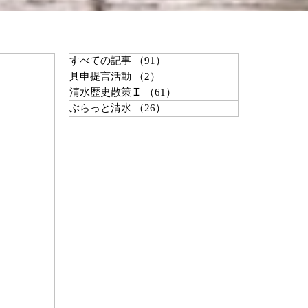
すべての記事
（91）
91件の記事
具申提言活動
（2）
2件の記事
清水歴史散策Ｉ
（61）
61件の記事
ぶらっと清水
（26）
26件の記事