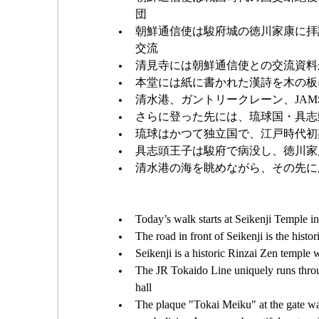
団
朝鮮通信使は駿府城の徳川家康に拝
交流
清見寺には朝鮮通信使との交流資料
本堂には紙に書かれた漢詩を木の板
清水港、ガントリークレーン、JAM
さらに登った先には、琉球国・具志
琉球はかつて独立国で、江戸時代初
具志頭王子は駿府で病没し、徳川家
清水港の海を眺めながら、その先に
Today’s walk starts at Seikenji Temple i
The road in front of Seikenji is the histo
Seikenji is a historic Rinzai Zen temple 
The JR Tokaido Line uniquely runs throug
hall
The plaque "Tokai Meiku" at the gate wa