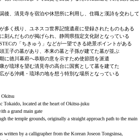
謁後、清見寺を宿泊や休憩所に利用し、住職と漢詩を交わして
が多く残り、ユネスコ世界記憶遺産に登録されたものもある
に刻んだものが掲げられ、静岡県指定文化財となっている
STECの「ちきゅう」などが一望できる絶景ポイントがある
頭王子の墓があり、本来の墓と子孫が建てた墓が並ぶ
期に徳川幕府へ恭順の意を示すため使節団を派遣
康が琉球を望む清見寺の高台に国賓として墓を建てた
広がる沖縄・琉球の地を想う特別な場所となっている
n Okitsu
ric Tokaido, located at the heart of Okitsu-juku
with a grand main gate
h the temple grounds, originally a straight approach path to the main 
s written by a calligrapher from the Korean Joseon Tongsinsa, 