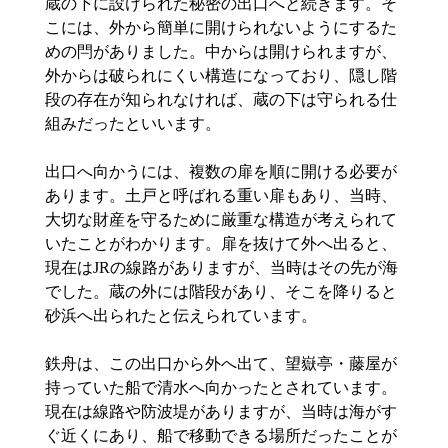
蔵の下に設けられた秘密の出口へと続きます。そ
こには、外から簡単に開けられないようにするた
めの閂がありました。中からは開けられますが、
外からは破られにくい構造になっており、隠し階
段の存在が知られなければ、蔵の下は守られる仕
組みだったといいます。
出口へ向かうには、複数の扉を順に開ける必要が
あります。土戸と呼ばれる重い扉もあり、当時、
大切な財産を守るために厳重な構造が考えられて
いたことがわかります。扉を抜けて外へ出ると、
現在はJRの線路がありますが、当時はその先が海
でした。蔵の外には階段があり、そこを降りると
砂浜へ出られたと伝えられています。
鉄舟は、この出口から外へ出て、望嶽亭・藤屋が
持っていた船で清水へ向かったとされています。
現在は線路や防波堤がありますが、当時は海がす
ぐ近くにあり、船で移動できる場所だったことが