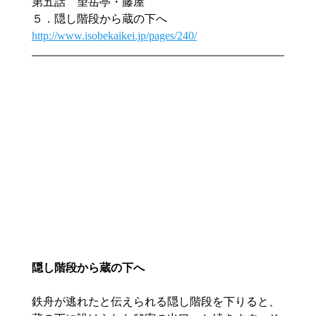
第五話　望岳亭・藤屋
５．隠し階段から蔵の下へ
http://www.isobekaikei.jp/pages/240/
隠し階段から蔵の下へ
鉄舟が逃れたと伝えられる隠し階段を下りると、