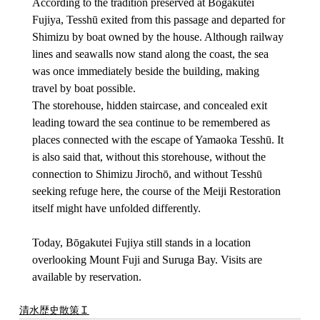
According to the tradition preserved at Bōgakutei 
Fujiya, Tesshū exited from this passage and departed for 
Shimizu by boat owned by the house. Although railway 
lines and seawalls now stand along the coast, the sea 
was once immediately beside the building, making 
travel by boat possible.
The storehouse, hidden staircase, and concealed exit 
leading toward the sea continue to be remembered as 
places connected with the escape of Yamaoka Tesshū. It 
is also said that, without this storehouse, without the 
connection to Shimizu Jirochō, and without Tesshū 
seeking refuge here, the course of the Meiji Restoration 
itself might have unfolded differently.
Today, Bōgakutei Fujiya still stands in a location 
overlooking Mount Fuji and Suruga Bay. Visits are 
available by reservation.
清水歴史散策Ｉ